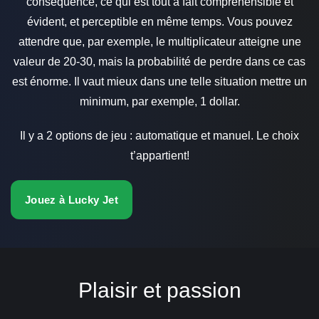
conséquence, ce qui est tout à fait compréhensible et
évident, et perceptible en même temps. Vous pouvez
attendre que, par exemple, le multiplicateur atteigne une
valeur de 20-30, mais la probabilité de perdre dans ce cas
est énorme. Il vaut mieux dans une telle situation mettre un
minimum, par exemple, 1 dollar.
Il y a 2 options de jeu : automatique et manuel. Le choix
t’appartient!
Jouez à Lucky Jet
Plaisir et passion