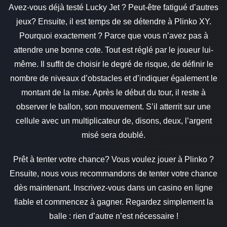
Avez-vous déjà testé Lucky Jet ? Peut-être fatigué d’autres
jeux? Ensuite, il est temps de se détendre à Plinko XY.
Pourquoi exactement ? Parce que vous n’avez pas à
attendre une bonne cote. Tout est réglé par le joueur lui-
même. Il suffit de choisir le degré de risque, de définir le
nombre de niveaux d’obstacles et d’indiquer également le
montant de la mise. Après le début du tour, il reste à
observer le ballon, son mouvement. S’il atterrit sur une
cellule avec un multiplicateur de, disons, deux, l’argent
misé sera doublé.
Prêt à tenter votre chance? Vous voulez jouer à Plinko ?
Ensuite, nous vous recommandons de tenter votre chance
dès maintenant. Inscrivez-vous dans un casino en ligne
fiable et commencez à gagner. Regardez simplement la
balle : rien d’autre n’est nécessaire !