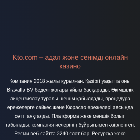
Kto.com – адал және сенімді онлайн
казино
Компания 2018 жылы құрылған. Қазіргі уақытта оны
Bravalla BV беделі жоғары ұйым басқарады. Әкімшілік
лицензиялау туралы шешім қабылдады, процедура
ережелерге сәйкес және Кюрасао ережелері аясында
сәтті аяқталды. Платформа жеке меншік болып
табылады, компания иелерінің бұйрығымен әзірленген.
Ресми веб-сайтта 3240 слот бар. Ресурсқа жеке