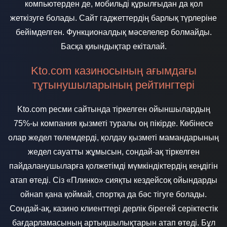
компьютерден де, мобильді құрылғыдан да қол
жеткізуге болады. Сайт гаджеттердің барлық түрлеріне
бейімделген. Функционалдық мәселелер болмайды.
Басқа қиындықтар екіталай.
Kto.com казиносының ағымдағы
тұтынушыларының рейтингтері
Kto.com ресми сайтында тіркелген ойыншылардың
75%-ы компания қызметі туралы оң пікірде. Көбінесе
олар жедел төлемдерді, қолдау қызметі мамандарының
жедел сауатты жұмысын, сондай-ақ тіркелген
пайдаланушыларға қолжетімді мүмкіндіктердің кеңдігін
атап өтеді. Сіз «Плинко» сияқты кездейсоқ ойындарды
ойнап қана қоймай, спортқа да бәс тігуге болады.
Сондай-ақ, казино клиенттері дерлік бірегей серіктестік
бағдарламасының артықшылықтарын атап өтеді. Бұл