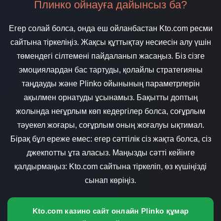
Плинко ойнауға дайынсыз ба?
Егер солай болса, онда еш ойланбастан Kto.com ресми
сайтына тіркеліңіз. Жақсы құттықтау несиесін алу үшін
төмендегі сілтемені пайдаланып жасаңыз. Біз сізге
эмоциялардан бас тартуды, қолайлы стратегияны
таңдауды және Plinko ойынының параметрлерін
ақылмен орнатуды ұсынамыз. Бақытты доптың
жолында неғұрлым көп кедергілер болса, соғұрлым
тәуекел жоғары, соғұрлым оның жоғалуы ықтимал.
Бірақ бұл ереже емес: егер сәттілік сіз жақта болса, сіз
джекпотты ұта аласыз. Маңызды сәтті кейінге
қалдырмаңыз: Kto.com сайтына тіркеліп, өз күшіңізді
сынап көріңіз.
Kto.com казино сайт онлайн Plinko құмар