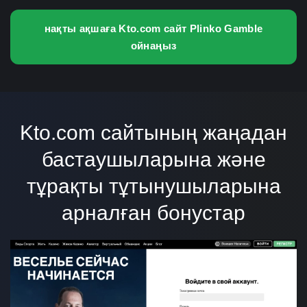
нақты ақшаға Kto.com сайт Plinko Gamble
ойнаңыз
Kto.com сайтының жаңадан
бастаушыларына және
тұрақты тұтынушыларына
арналған бонустар