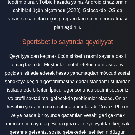
təqdim olunur. Tətbiq hazırda yalnız Android cihazlarının
sahibləri üçün əlçatandır (2023). Gələcəkdə iOS-da
smartfon sahibləri üçün proqram təminatının buraxılması
planlaşdırılır.
Sportsbet.io saytında qeydiyyat
Qeydiyyatdan keçmək üçün şirkətin rəsmi saytına daxil
olmaq lazımdır. Müştərilər mobil telefon nömrəsi və ya
poçtdan istifadə edərək hesab yaratmaqdan mövcud sosial
şəbəkəyə keçidin göstərilməsinə qədər standart üsullardan
istifadə edə bilərlər. İpucu: əgər sonuncu seçimi seçsəniz
və profil saxtadırsa, gələcəkdə problemlər olacaq. Onlar
hesabın yoxlanılması ilə əlaqələndiriləcək. Onsuz, Plinko
və ya başqa bir oyunda qazanılan vəsaiti geri çəkmək
mümkün olmayacaq. Buna görə də, qeydiyyatdan keçmək
qərarına gəlsəniz, sosial şəbəkədəki səhifənin düzgün