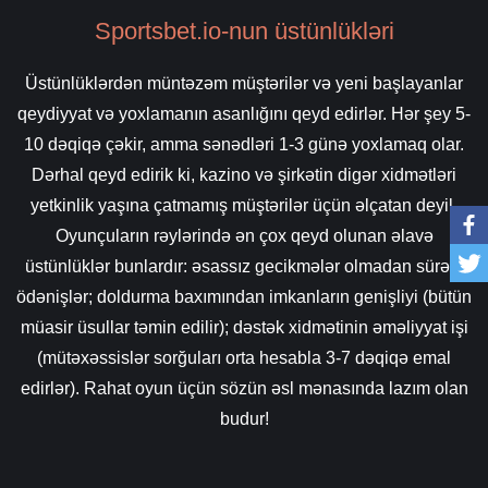
Sportsbet.io-nun üstünlükləri
Üstünlüklərdən müntəzəm müştərilər və yeni başlayanlar
qeydiyyat və yoxlamanın asanlığını qeyd edirlər. Hər şey 5-
10 dəqiqə çəkir, amma sənədləri 1-3 günə yoxlamaq olar.
Dərhal qeyd edirik ki, kazino və şirkətin digər xidmətləri
yetkinlik yaşına çatmamış müştərilər üçün əlçatan deyil.
Oyunçuların rəylərində ən çox qeyd olunan əlavə
üstünlüklər bunlardır: əsassız gecikmələr olmadan sürətli
ödənişlər; doldurma baxımından imkanların genişliyi (bütün
müasir üsullar təmin edilir); dəstək xidmətinin əməliyyat işi
(mütəxəssislər sorğuları orta hesabla 3-7 dəqiqə emal
edirlər). Rahat oyun üçün sözün əsl mənasında lazım olan
budur!