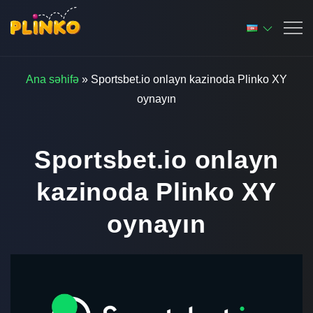
Ana səhifə
»
Sportsbet.io onlayn kazinoda Plinko XY
oynayın
Sportsbet.io onlayn
kazinoda Plinko XY
oynayın