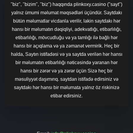
"biz", "bizim", "biz") haqqında plinkoxy.casino ("sayt")
yalnız ümumi məlumat məqsədləri üçündür. Saytdakı
bütün məlumatlar vicdanla verilir, lakin saytdakı hər
hansı bir məlumatın dəqiqliyi, adekvatlığı, etibarlılığı,
etibarlılığı, mövcudluğu və ya tamlığı ilə bağlı hər
hansı bir açıqlama və ya zəmanət vermirik. Heç bir
halda, Saytın istifadəsi və ya saytda verilən hər hansı
bir məlumatın etibarlılığı nəticəsində yaranan hər
hansı bir zərər və ya zərər üçün Sizə heç bir
məsuliyyət daşımırıq. saytdan istifadə edirsiniz və
saytdakı hər hansı bir məlumata yalnız öz riskinizə
etibar edirsiniz.