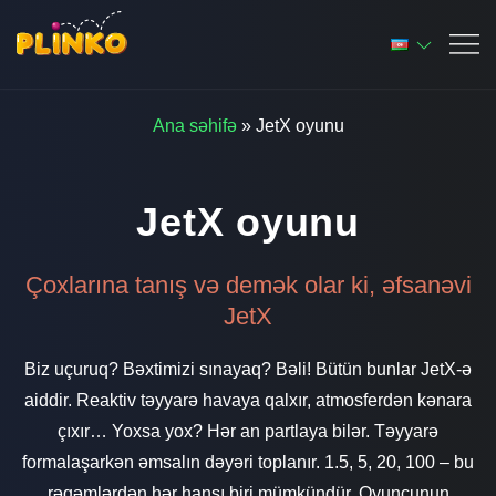
Ana səhifə
»
JetX oyunu
JetX oyunu
Çoxlarına tanış və demək olar ki, əfsanəvi
JetX
Biz uçuruq? Bəxtimizi sınayaq? Bəli! Bütün bunlar JetX-ə
aiddir. Reaktiv təyyarə havaya qalxır, atmosferdən kənara
çıxır… Yoxsa yox? Hər an partlaya bilər. Təyyarə
formalaşarkən əmsalın dəyəri toplanır. 1.5, 5, 20, 100 – bu
rəqəmlərdən hər hansı biri mümkündür. Oyunçunun