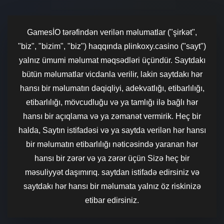
GamesİO tərəfindən verilən məlumatlar ("şirkət",
"biz", "bizim", "biz") haqqında plinkoxy.casino ("sayt")
yalnız ümumi məlumat məqsədləri üçündür. Saytdakı
bütün məlumatlar vicdanla verilir, lakin saytdakı hər
hansı bir məlumatın dəqiqliyi, adekvatlığı, etibarlılığı,
etibarlılığı, mövcudluğu və ya tamlığı ilə bağlı hər
hansı bir açıqlama və ya zəmanət vermirik. Heç bir
halda, Saytın istifadəsi və ya saytda verilən hər hansı
bir məlumatın etibarlılığı nəticəsində yaranan hər
hansı bir zərər və ya zərər üçün Sizə heç bir
məsuliyyət daşımırıq. saytdan istifadə edirsiniz və
saytdakı hər hansı bir məlumata yalnız öz riskinizə
etibar edirsiniz.