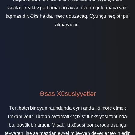
vəzifəsi reaktiv partlamadan əvvəl özünü götürməyə vaxt
tapmasıdır. Əks halda, mərc uduzacaq. Oyunçu heç bir pul
almayacaq.
Əsas Xüsusiyyətlər
Tərtibatçı bir oyun raundunda eyni anda iki mərc etmək
imkanı verir. Turdan avtomatik “çıxış” funksiyası fonunda
bu, böyük bir artıdır. Misal: iki xüsusi pəncərədə oyunçu
təyyarəni işə salmazdan əvvəl müəyyən dəyərlər təyin edir.