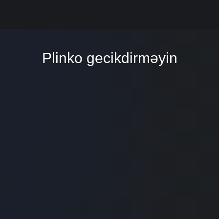
Plinko gecikdirməyin