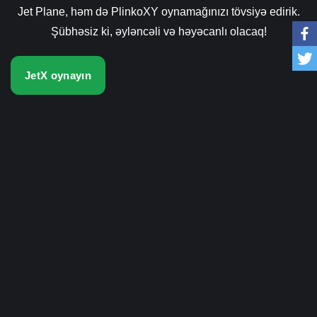
Jet Plane, həm də PlinkoXY oynamağınızı tövsiyə edirik.
Şübhəsiz ki, əyləncəli və həyəcanlı olacaq!
JetX oynayın