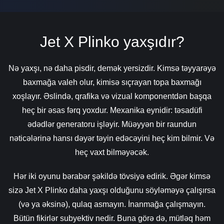
Jet X Plinko yaxşıdır?
Nə yaxşı, nə daha pisdir, demək yersizdir. Kimsə təyyarəyə
baxmağa valeh olur, kimisə sıçrayan topa baxmağı
xoşlayır. Əslində, qrafika və vizual komponentdən başqa
heç bir əsas fərq yoxdur. Mexanika eynidir: təsadüfi
ədədlər generatoru işləyir. Müəyyən bir raundun
nəticələrinə hansı dəyər təyin edəcəyini heç kim bilmir. Və
heç vaxt bilməyəcək.
Hər iki oyunu bərabər şəkildə tövsiyə edirik. Əgər kimsə
sizə Jet X Plinko daha yaxşı olduğunu söyləməyə çalışırsa
(və ya əksinə), qulaq asmayın. İnanmağa çalışmayın.
Bütün fikirlər subyektiv nedir. Buna görə də, mütləq həm