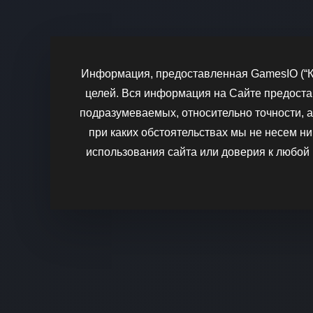
Информация, предоставленная GamesIO (“Ком
целей. Вся информация на Сайте предостав
подразумеваемых, относительно точности, а
при каких обстоятельствах мы не несем н
использования сайта или доверия к любой