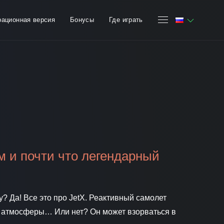
ационная версия
Бонусы
Где играть
 и почти что легендарный
 Да! Все это про JetX. Реактивный самолет
ки атмосферы… Или нет? Он может взорваться в