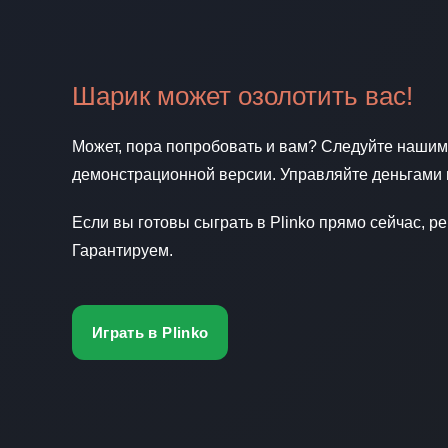
Шарик может озолотить вас!
Может, пора попробовать и вам? Следуйте нашим 
демонстрационной версии. Управляйте деньгами г
Если вы готовы сыграть в Plinko прямо сейчас, р
Гарантируем.
Играть в Plinko