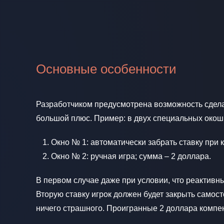
Основные особенности
Разработчиком предусмотрена возможность сделат
большой плюс. Пример: в двух специальных окошк
Окно № 1: автоматически забрать ставку при 
Окно № 2: ручная игра; сумма – 2 доллара.
В первом случае даже при условии, что реактивны
Вторую ставку игрок должен будет закрыть самост
ничего страшного. Проигранные 2 доллара компе