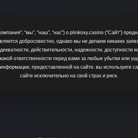
пания”, “мы”, “наш”, “нас”) о plinkoxy.casino (“Сайт”) пр
ляется добросовестно, однако мы не делаем никаких заяв
декватности, действительности, надежности, доступности
икакой ответственности перед вами за любые убытки или ущ
 информации, предоставленной на сайте. вы используете с
сайте исключительно на свой страх и риск.