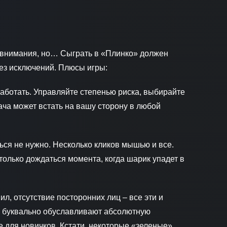
т внимания, но… Сыграть в «Плинко» должен
ез исключений. Плюсы игры:
аботать. Управляйте степенью риска, выбирайте
дача может встать на вашу сторону в любой
ься не нужно. Несколько кликов мышью и все.
только дождаться момента, когда шарик упадет в
л, отсутствие посторонних лиц – все эти и
 буквально обуславливают абсолютную
 для новичков. Кстати, некоторые «зеленые»