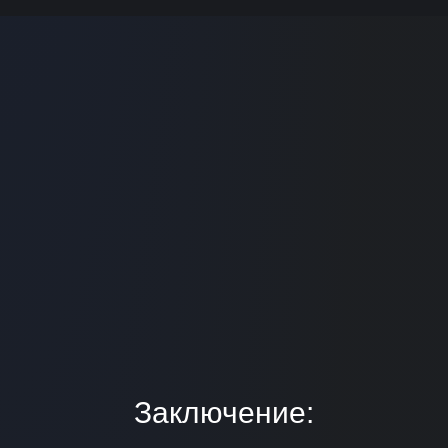
Заключение: