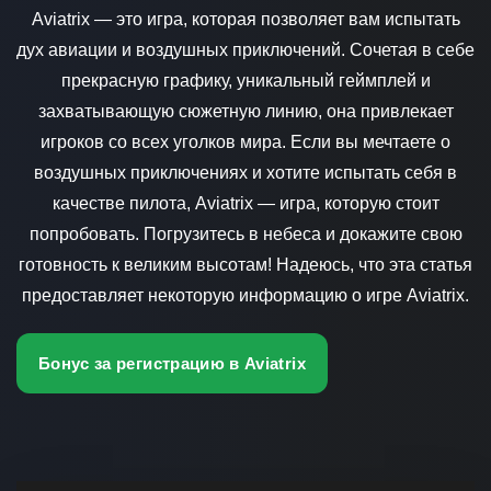
Aviatrix — это игра, которая позволяет вам испытать
дух авиации и воздушных приключений. Сочетая в себе
прекрасную графику, уникальный геймплей и
захватывающую сюжетную линию, она привлекает
игроков со всех уголков мира. Если вы мечтаете о
воздушных приключениях и хотите испытать себя в
качестве пилота, Aviatrix — игра, которую стоит
попробовать. Погрузитесь в небеса и докажите свою
готовность к великим высотам! Надеюсь, что эта статья
предоставляет некоторую информацию о игре Aviatrix.
Бонус за регистрацию в Aviatrix