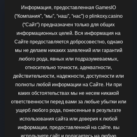
Информация, предоставленная GamesIO
(“Компания”, “мы”, “наш”, “нас”) о plinkoxy.casino
(“Сайт”) предназначен только для общих
информационных целей. Вся информация на
Сайте предоставляется добросовестно, однако
мы не делаем никаких заявлений или гарантий
любого рода, явных или подразумеваемых,
относительно точности, адекватности,
действительности, надежности, доступности или
полноты любой информации на Сайте. Ни при
каких обстоятельствах мы не несем никакой
ответственности перед вами за любые убытки или
ущерб любого рода, понесенные в результате
использования сайта или доверия к любой
информации, предоставленной на сайте. вы
используете сайт и полагаетесь на любую