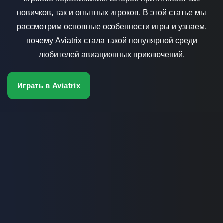
новичков, так и опытных игроков. В этой статье мы
рассмотрим основные особенности игры и узнаем,
почему Aviatrix стала такой популярной среди
любителей авиационных приключений.
Играть в Aviatrix