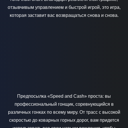
отзывчивым управлением и быстрой игрой, это игра,
которая заставит вас возвращаться снова и снова.
Предпосылка «Speed and Cash» проста: вы
профессиональный гонщик, соревнующийся в
различных гонках по всему миру. От трасс с высокой
скоростью до коварных горных дорог, вам придется