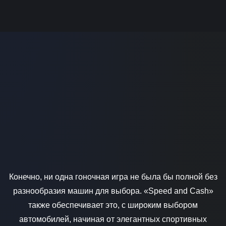
Конечно, ни одна гоночная игра не была бы полной без
разнообразия машин для выбора. «Speed and Cash»
также обеспечивает это, с широким выбором
автомобилей, начиная от элегантных спортивных