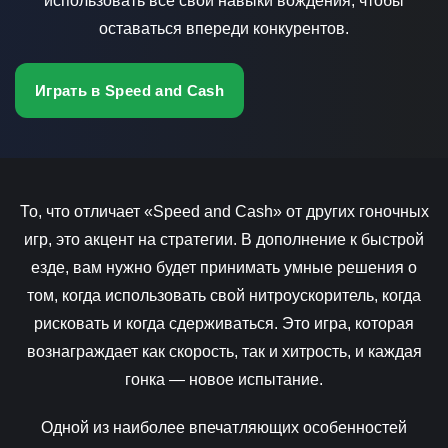
использовать все свои навыки вождения, чтобы
оставаться впереди конкурентов.
Играть в Speed and Cash
То, что отличает «Speed and Cash» от других гоночных
игр, это акцент на стратегии. В дополнение к быстрой
езде, вам нужно будет принимать умные решения о
том, когда использовать свой нитроускоритель, когда
рисковать и когда сдерживаться. Это игра, которая
вознаграждает как скорость, так и хитрость, и каждая
гонка — новое испытание.
Одной из наиболее впечатляющих особенностей