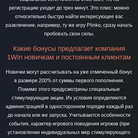
регистрацию уходит до трех минут. Это плюс: можно
относительно быстро найти интересующее вас
развлечение, например, ту же игру Plinko, сразу начать
пробовать свои силы.
Какие бонусы предлагает компания
1Win новичкам и постоянным клиентам
Новички могут рассчитывать на уже отмеченный бонус
в размере 200% от суммы первого пополнения.
Помимо этого предусмотрены специальные
стимулирующие акции. Их условия определяются
администрацией в одностороннем порядке каждый раз
до начала или же запуска. Учитываются особенности
события, характер игрового поведения игроков (при
установлении индивидуальных мер стимулирующего