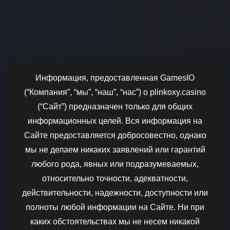
Информация, предоставленная GamesIO
(“Компания”, “мы”, “наш”, “нас”) о plinkoxy.casino
(“Сайт”) предназначен только для общих
информационных целей. Вся информация на
Сайте предоставляется добросовестно, однако
мы не делаем никаких заявлений или гарантий
любого рода, явных или подразумеваемых,
относительно точности, адекватности,
действительности, надежности, доступности или
полноты любой информации на Сайте. Ни при
каких обстоятельствах мы не несем никакой