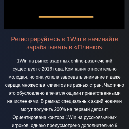
Регистрируйтесь в 1Win и начинайте
зарабатывать в «Плинко»
1Win на рынке азартных online-развлечений
существует с 2016 года. Компания относительно
молодая, но она успела завоевать внимание и даже
сердца множества клиентов из разных стран. Частично
это обусловлено впечатляющими приветственными
начислениями. В рамках специальных акций новички
могут получить 200% на первый депозит.
Ориентирована контора 1Win на русскоязычных
игроков, однако предусмотрено дополнительно 9