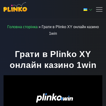
Головна сторінка
»
Грати в Plinko XY онлайн казино
1win
Грати в Plinko XY
онлайн казино 1win