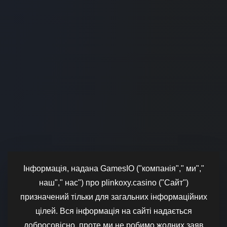
Інформація, надана GamesIO ("компанія"," ми","
наш"," нас") про plinkoxy.casino ("Сайт")
призначений тільки для загальних інформаційних
цілей. Вся інформація на сайті надається
добросовісно, проте ми не робимо жодних заяв