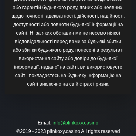
або гарантій будь-якого роду, явних або неявних,
щодо точності, адекватності, дійсності, надійності,
доступності або повноти будь-якої інформації на
сайті. Ні за яких обставин ми не несемо ніякої
відповідальності перед вами за будь-які збитки
або збитки будь-якого роду, понесені в результаті
використання сайту або довіри до будь-якої
інформації, наданої на сайті. ви використовуєте
сайт і покладаєтесь на будь-яку інформацію на
сайті виключно на свій страх і ризик.
Email:
info@plinkoxy.casino
©2019 - 2023 plinkoxy.casino All rights reserved