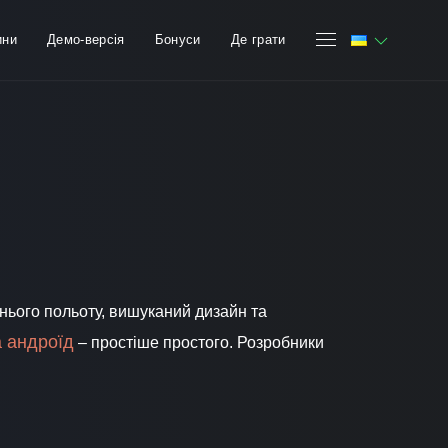
ини
Демо-версія
Бонуси
Де грати
нього польоту, вишуканий дизайн та
а андроїд
– простіше простого. Розробники