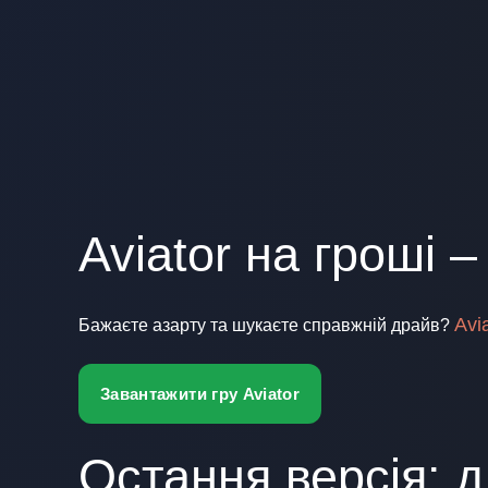
Aviator на гроші 
Avi
Бажаєте азарту та шукаєте справжній драйв?
Завантажити гру Aviator
Остання версія: д