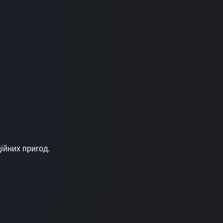
ційних пригод.