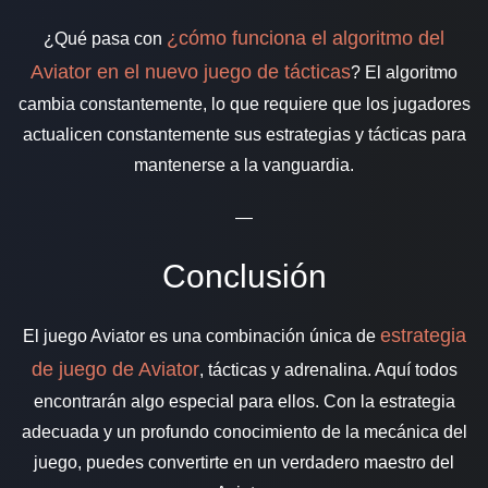
¿cómo funciona el algoritmo del
¿Qué pasa con
Aviator en el nuevo juego de tácticas
? El algoritmo
cambia constantemente, lo que requiere que los jugadores
actualicen constantemente sus estrategias y tácticas para
mantenerse a la vanguardia.
—
Conclusión
estrategia
El juego Aviator es una combinación única de
de juego de Aviator
, tácticas y adrenalina. Aquí todos
encontrarán algo especial para ellos. Con la estrategia
adecuada y un profundo conocimiento de la mecánica del
juego, puedes convertirte en un verdadero maestro del