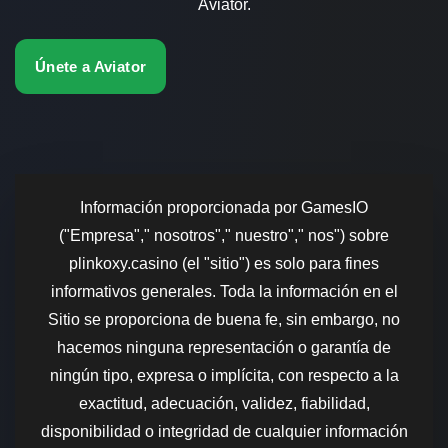
Aviator.
Únete a Aviator
Información proporcionada por GamesIO
("Empresa"," nosotros"," nuestro"," nos") sobre
plinkoxy.casino (el "sitio") es solo para fines
informativos generales. Toda la información en el
Sitio se proporciona de buena fe, sin embargo, no
hacemos ninguna representación o garantía de
ningún tipo, expresa o implícita, con respecto a la
exactitud, adecuación, validez, fiabilidad,
disponibilidad o integridad de cualquier información