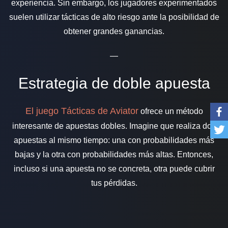
experiencia. Sin embargo, los jugadores experimentados
suelen utilizar tácticas de alto riesgo ante la posibilidad de
obtener grandes ganancias.
—
Estrategia de doble apuesta
El juego Tácticas de Aviator
ofrece un método
interesante de apuestas dobles. Imagine que realiza dos
apuestas al mismo tiempo: una con probabilidades más
bajas y la otra con probabilidades más altas. Entonces,
incluso si una apuesta no se concreta, otra puede cubrir
tus pérdidas.