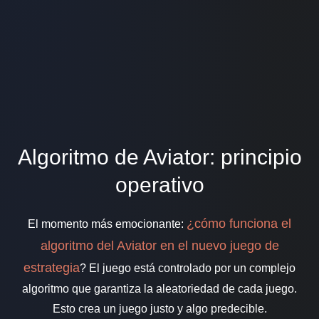
Algoritmo de Aviator: principio
operativo
¿cómo funciona el
El momento más emocionante:
algoritmo del Aviator en el nuevo juego de
estrategia
? El juego está controlado por un complejo
algoritmo que garantiza la aleatoriedad de cada juego.
Esto crea un juego justo y algo predecible.