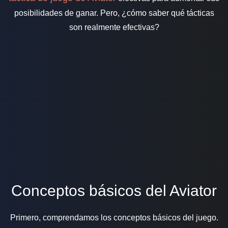
posibilidades de ganar. Pero, ¿cómo saber qué tácticas
son realmente efectivas?
Conceptos básicos del Aviator
Primero, comprendamos los conceptos básicos del juego.