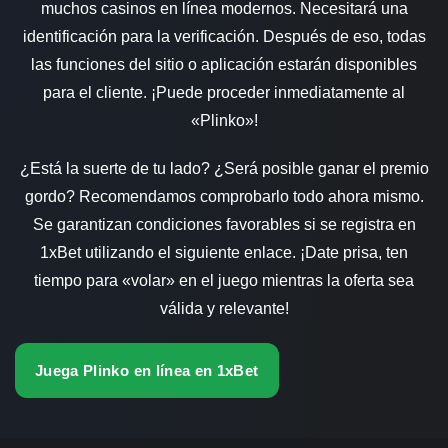
muchos casinos en línea modernos. Necesitará una
identificación para la verificación. Después de eso, todas
las funciones del sitio o aplicación estarán disponibles
para el cliente. ¡Puede proceder inmediatamente al
«Plinko»!
¿Está la suerte de tu lado? ¿Será posible ganar el premio
gordo? Recomendamos comprobarlo todo ahora mismo.
Se garantizan condiciones favorables si se registra en
1xBet utilizando el siguiente enlace. ¡Date prisa, ten
tiempo para «volar» en el juego mientras la oferta sea
válida y relevante!
Juega Plinko en línea en 1xBet