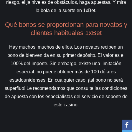
riesgo, elija niveles de obstáculos, haga apuestas. Y mira
la bola de la suerte en 1xBet.
Qué bonos se proporcionan para novatos y
clientes habituales 1xBet
Hay muchos, muchos de ellos. Los novatos reciben un
bono de bienvenida en su primer depósito. El valor es el
100% del importe. Sin embargo, existe una limitación
especial: no puede obtener más de 100 dólares
estadounidenses. En cualquier caso, ¡tal bono no será
superfluo! Le recomendamos que consulte las condiciones
de apuesta con los especialistas del servicio de soporte de
este casino.