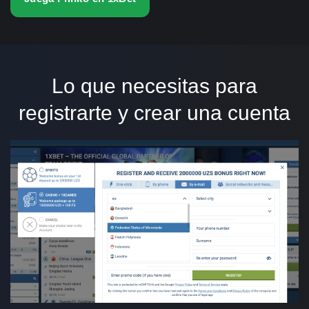
Lo que necesitas para
registrarte y crear una cuenta