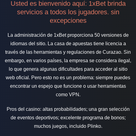
Usted es bienvenido aquí: 1xBet brinda
servicios a todos los jugadores. sin
excepciones
La administración de 1xBet proporciona 50 versiones de
idiomas del sitio. La casa de apuestas tiene licencia a
través de las herramientas y regulaciones de Curazao. Sin
embargo, en varios países, la empresa se considera ilegal,
lo que genera algunas dificultades para acceder al sitio
web oficial. Pero esto no es un problema: siempre puedes
encontrar un espejo que funcione o usar herramientas
como VPN.
Pros del casino: altas probabilidades; una gran selección
de eventos deportivos; excelente programa de bonos;
muchos juegos, incluido Plinko.