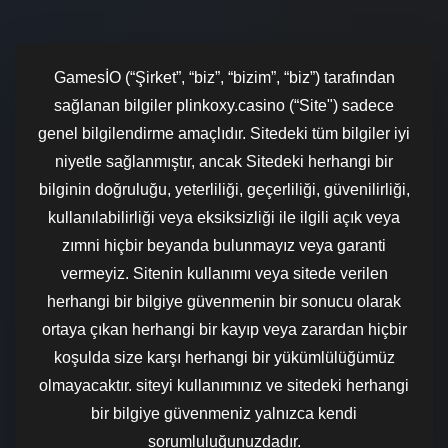
GamesİO (“Şirket”, “biz”, “bizim”, “biz”) tarafından
sağlanan bilgiler plinkoxy.casino (“Site") sadece
genel bilgilendirme amaçlıdır. Sitedeki tüm bilgiler iyi
niyetle sağlanmıştır, ancak Sitedeki herhangi bir
bilginin doğruluğu, yeterliliği, geçerliliği, güvenilirliği,
kullanılabilirliği veya eksiksizliği ile ilgili açık veya
zımni hiçbir beyanda bulunmayız veya garanti
vermeyiz. Sitenin kullanımı veya sitede verilen
herhangi bir bilgiye güvenmenin bir sonucu olarak
ortaya çıkan herhangi bir kayıp veya zarardan hiçbir
koşulda size karşı herhangi bir yükümlülüğümüz
olmayacaktır. siteyi kullanımınız ve sitedeki herhangi
bir bilgiye güvenmeniz yalnızca kendi
sorumluluğunuzdadır.