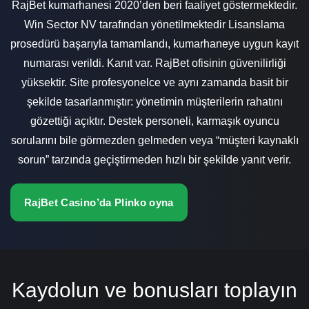
RajBet kumarhanesi 2020’den beri faaliyet göstermektedir.
Win Sector NV tarafından yönetilmektedir Lisanslama
prosedürü başarıyla tamamlandı, kumarhaneye uygun kayıt
numarası verildi. Kanıt var. RajBet ofisinin güvenilirliği
yüksektir. Site profesyonelce ve aynı zamanda basit bir
şekilde tasarlanmıştır: yönetimin müşterilerin rahatını
gözettiği açıktır. Destek personeli, karmaşık oyuncu
sorularını bile görmezden gelmeden veya “müşteri kaynaklı
sorun” tarzında geçiştirmeden hızlı bir şekilde yanıt verir.
RajBet Casino’da Plinko oyna
Kaydolun ve bonusları toplayın