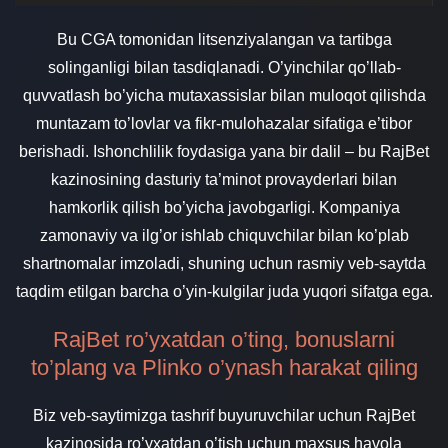
Bu CGA tomonidan litsenziyalangan va tartibga
solinganligi bilan tasdiqlanadi. O’yinchilar qo’llab-
quvvatlash bo’yicha mutaxassislar bilan muloqot qilishda
muntazam to’lovlar va fikr-mulohazalar sifatiga e’tibor
berishadi. Ishonchlilik foydasiga yana bir dalil – bu RajBet
kazinosining dasturiy ta’minot provayderlari bilan
hamkorlik qilish bo’yicha javobgarligi. Kompaniya
zamonaviy va ilg’or ishlab chiquvchilar bilan ko’plab
shartnomalar imzoladi, shuning uchun rasmiy veb-saytda
taqdim etilgan barcha o’yin-kulgilar juda yuqori sifatga ega.
RajBet ro’yxatdan o’ting, bonuslarni
to’plang va Plinko o’ynash harakat qiling
Biz veb-saytimizga tashrif buyuruvchilar uchun RajBet
kazinosida ro’yxatdan o’tish uchun maxsus havola