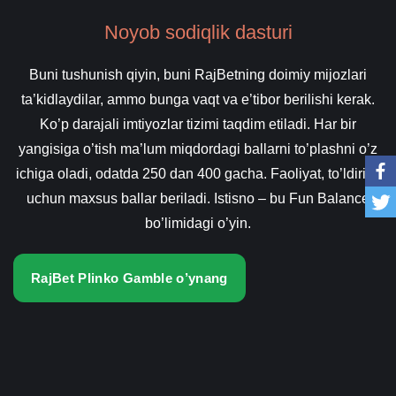
Noyob sodiqlik dasturi
Buni tushunish qiyin, buni RajBetning doimiy mijozlari
ta’kidlaydilar, ammo bunga vaqt va e’tibor berilishi kerak.
Ko’p darajali imtiyozlar tizimi taqdim etiladi. Har bir
yangisiga o’tish ma’lum miqdordagi ballarni to’plashni o’z
ichiga oladi, odatda 250 dan 400 gacha. Faoliyat, to’ldirish
uchun maxsus ballar beriladi. Istisno – bu Fun Balance
bo’limidagi o’yin.
RajBet Plinko Gamble o’ynang