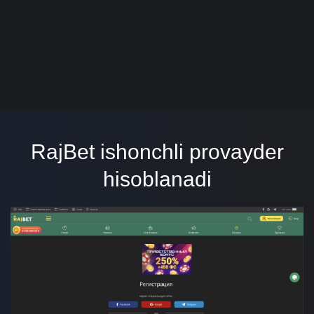
RajBet ishonchli provayder
hisoblanadi