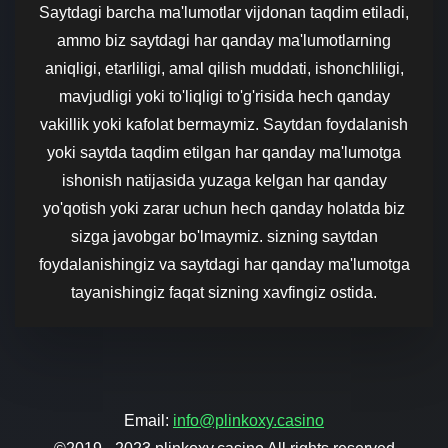
Saytdagi barcha ma'lumotlar vijdonan taqdim etiladi,
ammo biz saytdagi har qanday ma'lumotlarning
aniqligi, etarliligi, amal qilish muddati, ishonchliligi,
mavjudligi yoki to'liqligi to'g'risida hech qanday
vakillik yoki kafolat bermaymiz. Saytdan foydalanish
yoki saytda taqdim etilgan har qanday ma'lumotga
ishonish natijasida yuzaga kelgan har qanday
yo'qotish yoki zarar uchun hech qanday holatda biz
sizga javobgar bo'lmaymiz. sizning saytdan
foydalanishingiz va saytdagi har qanday ma'lumotga
tayanishingiz faqat sizning xavfingiz ostida.
Email:
info@plinkoxy.casino