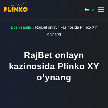
Bosh sahifa
»
RajBet onlayn kazinosida Plinko XY
o’ynang
RajBet onlayn
kazinosida Plinko XY
o’ynang