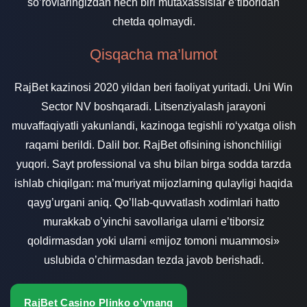
so’rovlaringizdan hech biri mutaxassislar e’tiboridan
chetda qolmaydi.
Qisqacha ma’lumot
RajBet kazinosi 2020 yildan beri faoliyat yuritadi. Uni Win
Sector NV boshqaradi. Litsenziyalash jarayoni
muvaffaqiyatli yakunlandi, kazinoga tegishli roʻyxatga olish
raqami berildi. Dalil bor. RajBet ofisining ishonchliligi
yuqori. Sayt professional va shu bilan birga sodda tarzda
ishlab chiqilgan: ma’muriyat mijozlarning qulayligi haqida
qayg’urgani aniq. Qo’llab-quvvatlash xodimlari hatto
murakkab o’yinchi savollariga ularni e’tiborsiz
qoldirmasdan yoki ularni «mijoz tomoni muammosi»
uslubida o’chirmasdan tezda javob berishadi.
RajBet Casino Plinko o’ynang