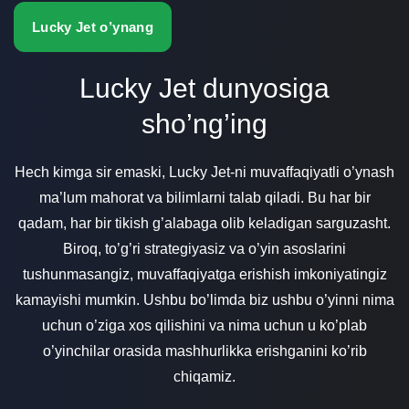
Lucky Jet o’ynang
Lucky Jet dunyosiga
sho’ng’ing
Hech kimga sir emaski, Lucky Jet-ni muvaffaqiyatli o’ynash
ma’lum mahorat va bilimlarni talab qiladi. Bu har bir
qadam, har bir tikish g’alabaga olib keladigan sarguzasht.
Biroq, to’g’ri strategiyasiz va o’yin asoslarini
tushunmasangiz, muvaffaqiyatga erishish imkoniyatingiz
kamayishi mumkin. Ushbu bo’limda biz ushbu o’yinni nima
uchun o’ziga xos qilishini va nima uchun u ko’plab
o’yinchilar orasida mashhurlikka erishganini ko’rib
chiqamiz.