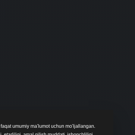
") faqat umumiy ma'lumot uchun mo'ljallangan.
tarliligi, amal qilish muddati, ishonchliligi,