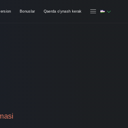
ersion
Bonuslar
Qaerda o'ynash kerak
masi