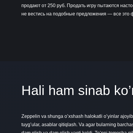
продают от 250 руб. Продать игру пытаются наст
не вестись на подобные предложения — все это ф
Hali ham sinab ko’r
Zeppelin va shunga o’xshash halokatli o’yinlar ajoyib 
tuyg’ular, asablar qitiqlash. Va agar bularning barchas
dam olish va dam olish vaqti keldi. To’pni tomosha qili