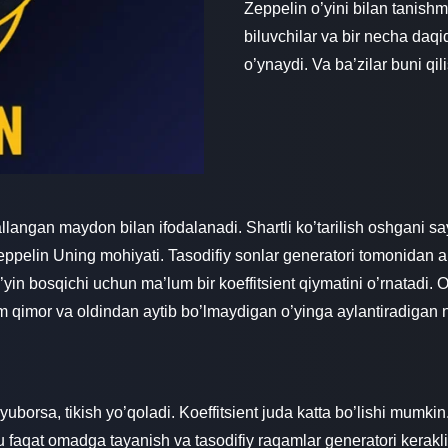
Zeppelin o’yini bilan tanish
biluvchilar va bir necha da
o’ynaydi. Va ba’zilar buni q
ngan maydon bilan ifodalanadi. Shartli ko’tarilish oshgani sayin,
Zeppelin Uning mohiyati. Tasodifiy sonlar generatori tomonidan a
o’yin bosqichi uchun ma’lum bir koeffitsient qiymatini o’rnatadi.
am qimor va oldindan aytib bo’lmaydigan o’yinga aylantiradigan 
 yuborsa, tikish yo’qoladi. Koeffitsient juda katta bo’lishi mum
faqat omadga tayanish va tasodifiy raqamlar generatori kerakl