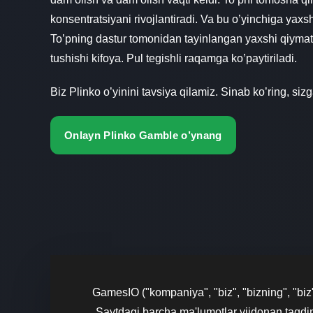
konsentratsiyani rivojlantiradi. Va bu o’yinchiga yaxsh
To’pning dastur tomonidan tayinlangan yaxshi qiyma
tushishi kifoya. Pul tegishli raqamga ko’paytiriladi.
Biz Plinko o’yinini tavsiya qilamiz. Sinab ko’ring, siz
Onlayn Plinko Gamble o’ynang
GamesIO ("kompaniya", "biz", "bizning", "biz
Saytdagi barcha ma'lumotlar vijdonan taqdim e