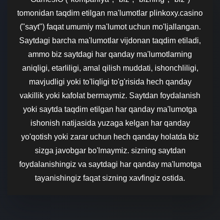
tomonidan taqdim etilgan ma'lumotlar plinkoxy.casino
("sayt") faqat umumiy ma'lumot uchun mo'ljallangan.
Saytdagi barcha ma'lumotlar vijdonan taqdim etiladi,
ammo biz saytdagi har qanday ma'lumotlarning
aniqligi, etarliligi, amal qilish muddati, ishonchliligi,
mavjudligi yoki to'liqligi to'g'risida hech qanday
vakillik yoki kafolat bermaymiz. Saytdan foydalanish
yoki saytda taqdim etilgan har qanday ma'lumotga
ishonish natijasida yuzaga kelgan har qanday
yo'qotish yoki zarar uchun hech qanday holatda biz
sizga javobgar bo'lmaymiz. sizning saytdan
foydalanishingiz va saytdagi har qanday ma'lumotga
tayanishingiz faqat sizning xavfingiz ostida.