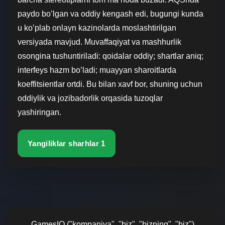
paydo bo’lgan va oddiy kengash edi, bugungi kunda
u ko’plab onlayn kazinolarda moslashtirilgan
versiyada mavjud. Muvaffaqiyat va mashhurlik
osongina tushuntiriladi: qoidalar oddiy; shartlar aniq;
interfeys hazm bo’ladi; muayyan sharoitlarda
koeffitsientlar ortdi. Bu bilan xavf bor, shuning uchun
oddiylik va jozibadorlik orqasida tuzoqlar
yashiringan.
Yangiliklar sharhlar 1
GamesIO ("kompaniya", "biz", "bizning", "biz")