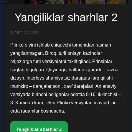
Yangiliklar sharhlar 2
MART 23 2023
Plinko o’yini ishlab chiquvchi tomonidan rasman
yangilanmagan. Biroq, turli onlayn kazinolar
mijozlarga turli versiyalarni taklif qiladi. Prinsiplar
saqlanib qolgan. Quyidagi jihatlar o’zgaradi: – vizual
dizayn. Interfeys ahamiyatsiz darajada farq qilishi
mumkin; – darajalar soni, xavf darajalari. An’anaviy
versiyada birinchi bo’lganlar odatda 8-16, ikkinchisi –
3. Kamdan kam, lekin Plinko versiyalari mavjud, bu
erda raqamlar boshqacha.
Yangiliklar sharhlar 2