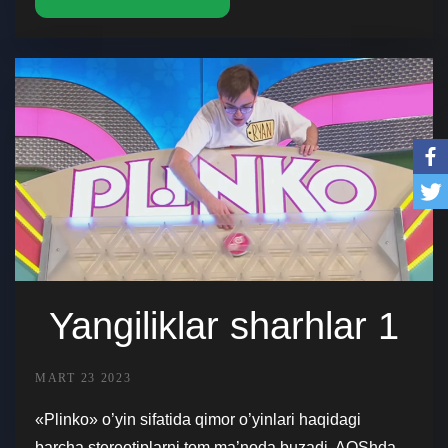
Yangiliklar sharhlar 1
MART 23 2023
«Plinko» o’yin sifatida qimor o’yinlari haqidagi
barcha stereotiplarni tom ma’noda buzadi. AQShda