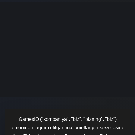
GamesIO ("kompaniya", "biz", "bizning", "biz")
tomonidan taqdim etilgan ma'lumotlar plinkoxy.casino