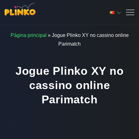
Página principal
»
Jogue Plinko XY no cassino online
Parimatch
Jogue Plinko XY no
cassino online
Parimatch