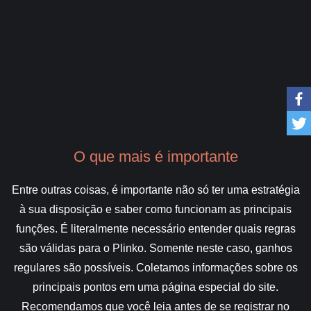
O que mais é importante
Entre outras coisas, é importante não só ter uma estratégia
à sua disposição e saber como funcionam as principais
funções. É literalmente necessário entender quais regras
são válidas para o Plinko. Somente neste caso, ganhos
regulares são possíveis. Coletamos informações sobre os
principais pontos em uma página especial do site.
Recomendamos que você leia antes de se registrar no