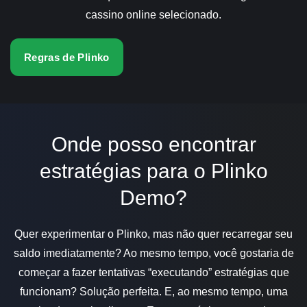
cassino online selecionado.
Regras de Plinko
Onde posso encontrar
estratégias para o Plinko
Demo?
Quer experimentar o Plinko, mas não quer recarregar seu
saldo imediatamente? Ao mesmo tempo, você gostaria de
começar a fazer tentativas “executando” estratégias que
funcionam? Solução perfeita. E, ao mesmo tempo, uma