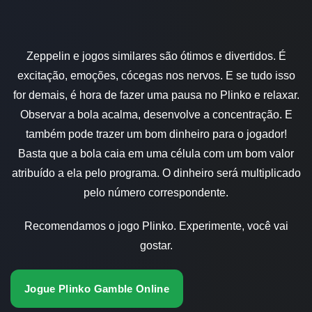
Zeppelin e jogos similares são ótimos e divertidos. É
excitação, emoções, cócegas nos nervos. E se tudo isso
for demais, é hora de fazer uma pausa no Plinko e relaxar.
Observar a bola acalma, desenvolve a concentração. E
também pode trazer um bom dinheiro para o jogador!
Basta que a bola caia em uma célula com um bom valor
atribuído a ela pelo programa. O dinheiro será multiplicado
pelo número correspondente.
Recomendamos o jogo Plinko. Experimente, você vai
gostar.
Jogue Plinko Gamble Online