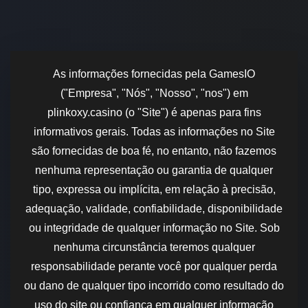
As informações fornecidas pela GamesIO
("Empresa", "Nós", "Nosso", "nos") em
plinkoxy.casino (o "Site") é apenas para fins
informativos gerais. Todas as informações no Site
são fornecidas de boa fé, no entanto, não fazemos
nenhuma representação ou garantia de qualquer
tipo, expressa ou implícita, em relação à precisão,
adequação, validade, confiabilidade, disponibilidade
ou integridade de qualquer informação no Site. Sob
nenhuma circunstância teremos qualquer
responsabilidade perante você por qualquer perda
ou dano de qualquer tipo incorrido como resultado do
uso do site ou confiança em qualquer informação