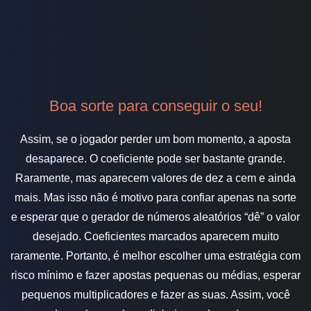
Boa sorte para conseguir o seu!
Assim, se o jogador perder um bom momento, a aposta
desaparece. O coeficiente pode ser bastante grande.
Raramente, mas aparecem valores de dez a cem e ainda
mais. Mas isso não é motivo para confiar apenas na sorte
e esperar que o gerador de números aleatórios “dê” o valor
desejado. Coeficientes marcados aparecem muito
raramente. Portanto, é melhor escolher uma estratégia com
risco mínimo e fazer apostas pequenas ou médias, esperar
pequenos multiplicadores e fazer as suas. Assim, você